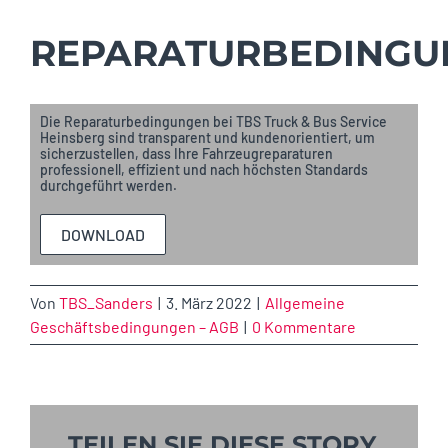
REPARATURBEDINGU
Die Reparaturbedingungen bei TBS Truck & Bus Service
Heinsberg sind transparent und kundenorientiert, um
sicherzustellen, dass Ihre Fahrzeugreparaturen
professionell, effizient und nach höchsten Standards
durchgeführt werden.
DOWNLOAD
Von
TBS_Sanders
|
3. März 2022
|
Allgemeine
Geschäftsbedingungen – AGB
|
0 Kommentare
TEILEN SIE DIESE STORY,