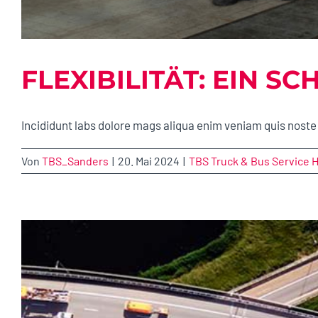
FLEXIBILITÄT: EIN S
Incididunt labs dolore mags aliqua enim veniam quis noste 
Von
TBS_Sanders
|
20. Mai 2024
|
TBS Truck & Bus Service 