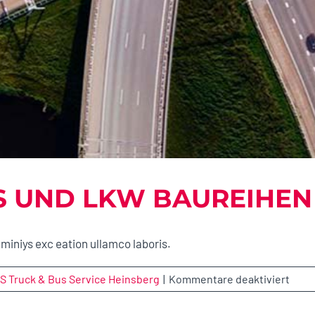
KS UND LKW BAUREIHEN
miniys exc eation ullamco laboris.
für
S Truck & Bus Service Heinsberg
|
Kommentare deaktiviert
Jetzt
Scan