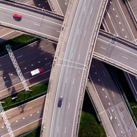
LEXIBILITÄT: EIN SCHLÜSSELELEME
TBS Truck & Bus Service Heinsberg
Team