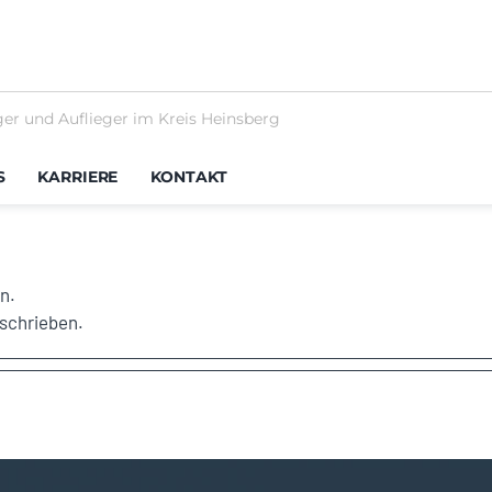
er und Auflieger im Kreis Heinsberg
S
KARRIERE
KONTAKT
n.
eschrieben.