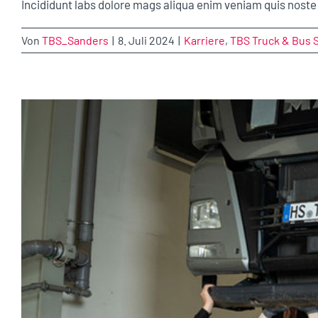
Incididunt labs dolore mags aliqua enim veniam quis noste 
Von
TBS_Sanders
|
8. Juli 2024
|
Karriere
,
TBS Truck & Bus 
BE