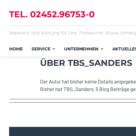
Zum
Inhalt
TEL. 02452.96753-0
springen
Reparatur und Wartung für Lkw, Transporter, Busse, Anhäng
HOME
SERVICE
UNTERNEHMEN
AKTUELLE
ÜBER
TBS_SANDERS
Der Autor hat bisher keine Details angegebe
Bisher hat TBS_Sanders, 5 Blog Beiträge g