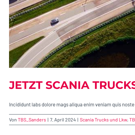
JETZT SCANIA TRUC
Incididunt labs dolore mags aliqua enim veniam quis noste 
Von
TBS_Sanders
|
7. April 2024
|
Scania Trucks und Lkw
,
TB