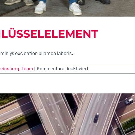
CHLÜSSELELEMENT
miniys exc eation ullamco laboris.
für
Heinsberg
,
Team
|
Kommentare deaktiviert
Flexibilität:
Ein
Schlüsselelement